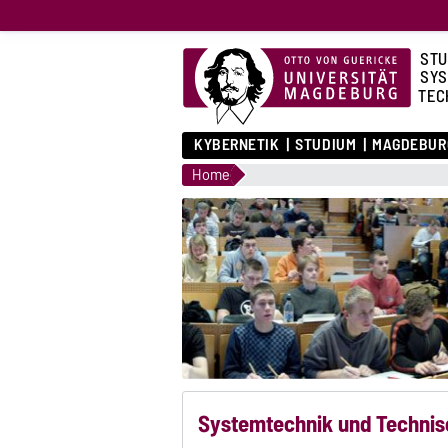
STU
SYS
TEC
KYBERNETIK
STUDIUM
MAGDEBUR
Home
Systemtechnik und Technis