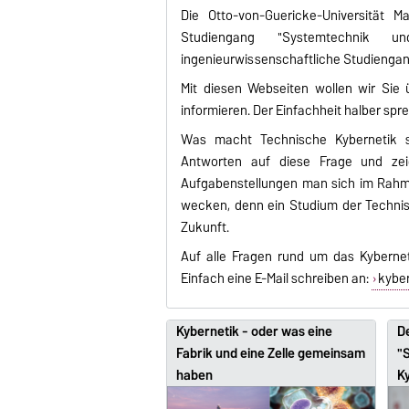
Die Otto-von-Guericke-Universität 
Studiengang "Systemtechnik und
ingenieurwissenschaftliche Studiengang
Mit diesen Webseiten wollen wir Si
informieren. Der Einfachheit halber sp
Was macht Technische Kybernetik 
Antworten auf diese Frage und zeig
Aufgabenstellungen man sich im Rahme
wecken, denn ein Studium der Technisch
Zukunft.
Auf alle Fragen rund um das Kybernet
Einfach eine E-Mail schreiben an:
kybe
Kybernetik - oder was eine
D
Fabrik und eine Zelle gemeinsam
"
haben
K